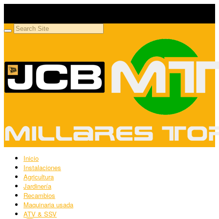
Millares Torrón SL
Maquinaria agrícola y jardinería
Inicio
Instalaciones
Agricultura
Jardinería
Recambios
Maquinaria usada
ATV & SSV