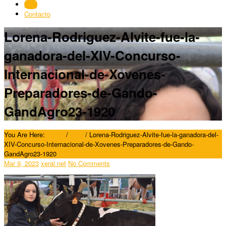
Blog
Contacto
Lorena-Rodriguez-Alvite-fue-la-
ganadora-del-XIV-Concurso-
Internacional-de-Xovenes-
Preparadores-de-Gando-
GandAgro23-1920
You Are Here:
Home
/
Blog
/
Lorena-Rodriguez-Alvite-fue-la-ganadora-del-
XIV-Concurso-Internacional-de-Xovenes-Preparadores-de-Gando-
GandAgro23-1920
Mar 9, 2023
xeral.net
No Comments