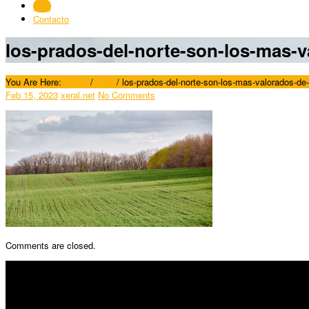
Blog
Contacto
los-prados-del-norte-son-los-mas-v
You Are Here:
Home
/
Blog
/
los-prados-del-norte-son-los-mas-valorados-de
Feb 15, 2023
xeral.net
No Comments
Comments are closed.
SÍGUENOS
Horario: