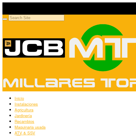
Millares Torrón SL
Maquinaria agrícola y jardinería
Inicio
Instalaciones
Agricultura
Jardinería
Recambios
Maquinaria usada
ATV & SSV