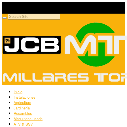
Millares Torrón SL
Maquinaria agrícola y jardinería
Inicio
Instalaciones
Agricultura
Jardinería
Recambios
Maquinaria usada
ATV & SSV