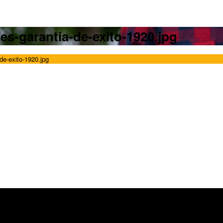
es-garantia-de-exito-1920.jpg
de-exito-1920.jpg