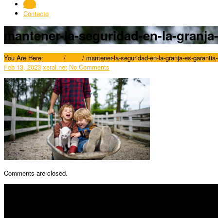
Blog
Contacto
mantener-la-seguridad-en-la-granja-
You Are Here:
Home
/
Blog
/
mantener-la-seguridad-en-la-granja-es-garantia-
Feb 13, 2023
xeral.net
No Comments
Comments are closed.
SÍGUENOS
Horario: