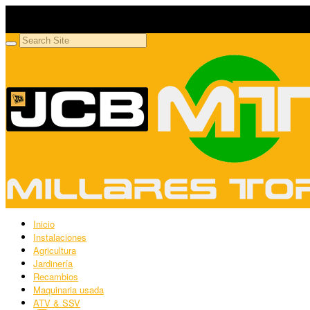
Millares Torrón SL
Maquinaria agrícola y jardinería
Inicio
Instalaciones
Agricultura
Jardinería
Recambios
Maquinaria usada
ATV & SSV