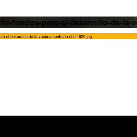
ite-fondos-para-el-desarrollo-de-la-
ara-el-desarrollo-de-la-vacuna-contra-la-ehe-1920.jpg