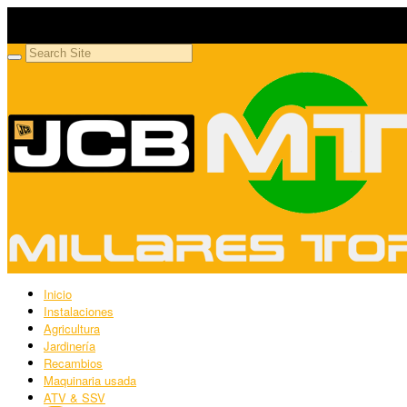
Millares Torrón SL
Maquinaria agrícola y jardinería
Inicio
Instalaciones
Agricultura
Jardinería
Recambios
Maquinaria usada
ATV & SSV