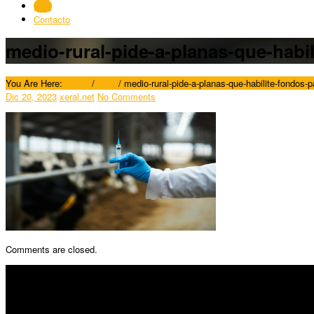
Blog
Contacto
medio-rural-pide-a-planas-que-habil
You Are Here:
Home
/
Blog
/
medio-rural-pide-a-planas-que-habilite-fondos-p
Dic 20, 2023
xeral.net
No Comments
Comments are closed.
SÍGUENOS
Horario: