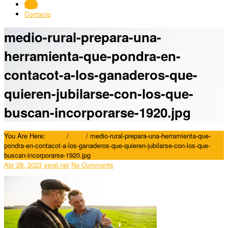
Blog
Contacto
medio-rural-prepara-una-
herramienta-que-pondra-en-
contacot-a-los-ganaderos-que-
quieren-jubilarse-con-los-que-
buscan-incorporarse-1920.jpg
You Are Here:
Home
/
Blog
/
medio-rural-prepara-una-herramienta-que-
pondra-en-contacot-a-los-ganaderos-que-quieren-jubilarse-con-los-que-
buscan-incorporarse-1920.jpg
Abr 28, 2023
xeral.net
No Comments