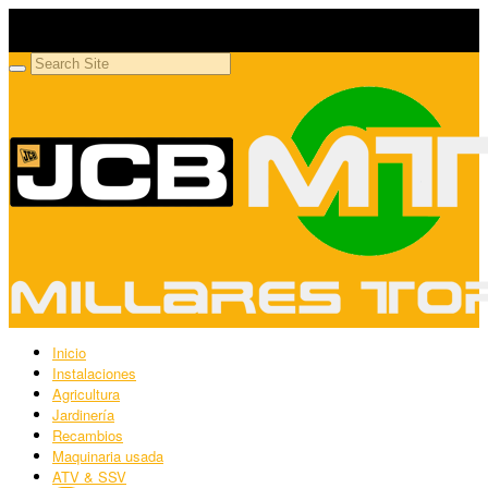
Millares Torrón SL
Maquinaria agrícola y jardinería
Inicio
Instalaciones
Agricultura
Jardinería
Recambios
Maquinaria usada
ATV & SSV