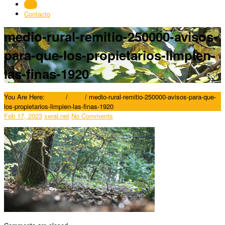
Blog
Contacto
medio-rural-remitio-250000-avisos-
para-que-los-propietarios-limpien-
las-finas-1920
You Are Here:
Home
/
Blog
/
medio-rural-remitio-250000-avisos-para-que-
los-propietarios-limpien-las-finas-1920
Feb 17, 2023
xeral.net
No Comments