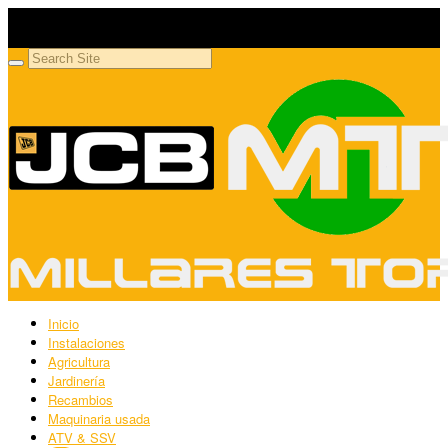
Millares Torrón SL
Maquinaria agrícola y jardinería
Inicio
Instalaciones
Agricultura
Jardinería
Recambios
Maquinaria usada
ATV & SSV