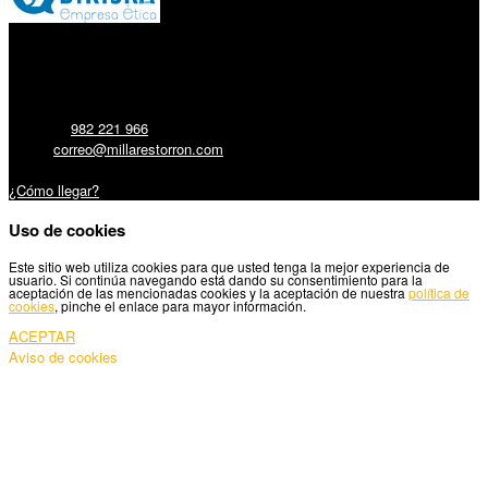
Millares Torrón SL:
Teléfono:
982 221 966
Email:
correo@millarestorron.com
Carretera Santiago, 5 - 27210 Lugo
¿Cómo llegar?
Uso de cookies
Este sitio web utiliza cookies para que usted tenga la mejor experiencia de
usuario. Si continúa navegando está dando su consentimiento para la
aceptación de las mencionadas cookies y la aceptación de nuestra
política de
cookies
, pinche el enlace para mayor información.
ACEPTAR
Aviso de cookies