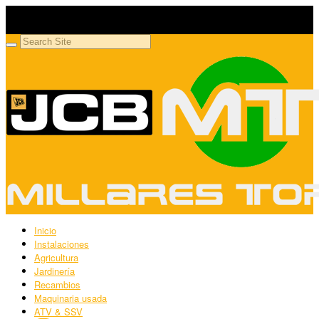
Millares Torrón SL
Maquinaria agrícola y jardinería
Inicio
Instalaciones
Agricultura
Jardinería
Recambios
Maquinaria usada
ATV & SSV