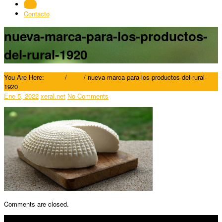
Blog
Contacto
nueva-marca-para-los-productos-
del-rural-1920
You Are Here:
Home
/
Blog
/
nueva-marca-para-los-productos-del-rural-
1920
Ene 5, 2022
xeral.net
No Comments
Comments are closed.
SÍGUENOS