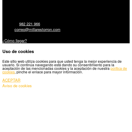
Millares Torrón SL:
Teléfono:
982 221 966
Email:
correo@millarestorron.com
Carretera Santiago, 5 - 27210 Lugo
¿Cómo llegar?
Uso de cookies
Este sitio web utiliza cookies para que usted tenga la mejor experiencia de
usuario. Si continúa navegando está dando su consentimiento para la
aceptación de las mencionadas cookies y la aceptación de nuestra
política de
cookies
, pinche el enlace para mayor información.
ACEPTAR
Aviso de cookies