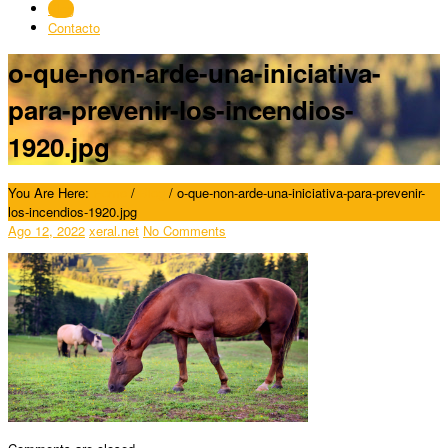
Blog
Contacto
o-que-non-arde-una-iniciativa-
para-prevenir-los-incendios-
1920.jpg
You Are Here:
Home
/
Blog
/
o-que-non-arde-una-iniciativa-para-prevenir-
los-incendios-1920.jpg
Ago 12, 2022
xeral.net
No Comments