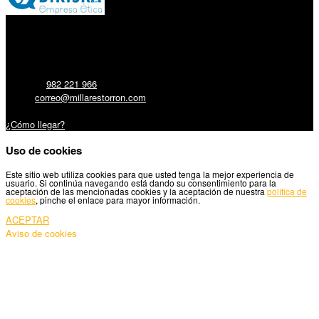
Millares Torrón SL:
Teléfono:
982 221 966
Email:
correo@millarestorron.com
Carretera Santiago, 5 - 27210 Lugo
¿Cómo llegar?
Uso de cookies
Este sitio web utiliza cookies para que usted tenga la mejor experiencia de
usuario. Si continúa navegando está dando su consentimiento para la
aceptación de las mencionadas cookies y la aceptación de nuestra
política de
cookies
, pinche el enlace para mayor información.
ACEPTAR
Aviso de cookies