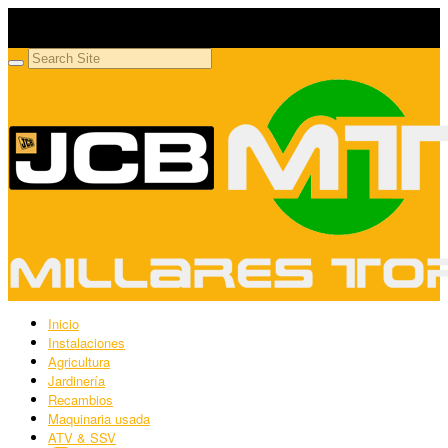
Millares Torrón SL
Maquinaria agrícola y jardinería
Inicio
Instalaciones
Agricultura
Jardinería
Recambios
Maquinaria usada
ATV & SSV