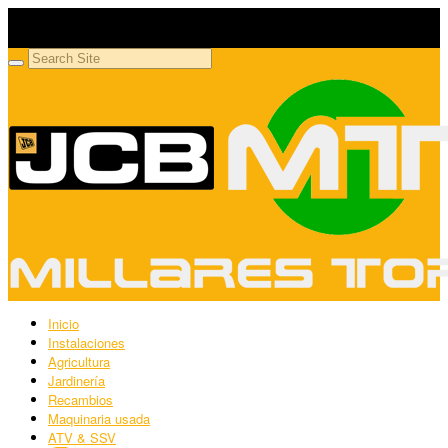
Millares Torrón SL
Maquinaria agrícola y jardinería
Inicio
Instalaciones
Agricultura
Jardinería
Recambios
Maquinaria usada
ATV & SSV