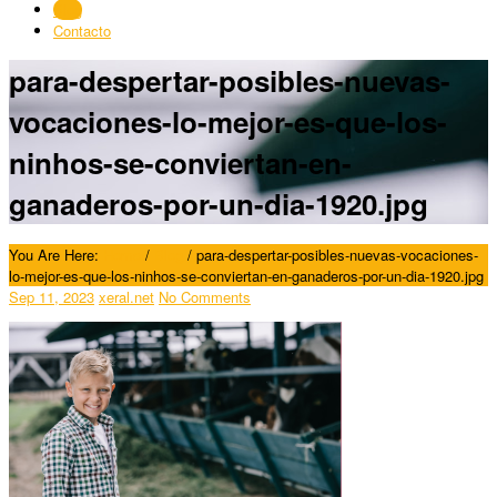
Blog
Contacto
para-despertar-posibles-nuevas-
vocaciones-lo-mejor-es-que-los-
ninhos-se-conviertan-en-
ganaderos-por-un-dia-1920.jpg
You Are Here:
Home
/
Blog
/
para-despertar-posibles-nuevas-vocaciones-
lo-mejor-es-que-los-ninhos-se-conviertan-en-ganaderos-por-un-dia-1920.jpg
Sep 11, 2023
xeral.net
No Comments