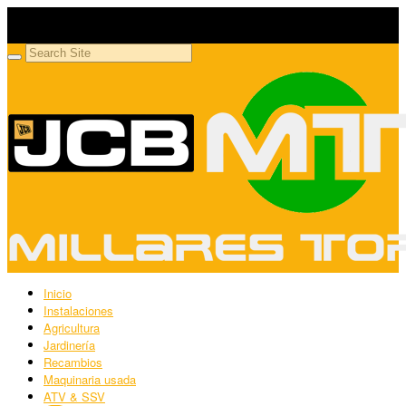
Millares Torrón SL
Maquinaria agrícola y jardinería
Inicio
Instalaciones
Agricultura
Jardinería
Recambios
Maquinaria usada
ATV & SSV