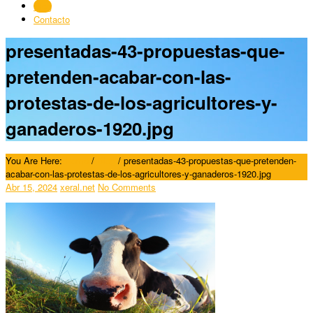
Blog
Contacto
presentadas-43-propuestas-que-
pretenden-acabar-con-las-
protestas-de-los-agricultores-y-
ganaderos-1920.jpg
You Are Here:
Home
/
Blog
/
presentadas-43-propuestas-que-pretenden-
acabar-con-las-protestas-de-los-agricultores-y-ganaderos-1920.jpg
Abr 15, 2024
xeral.net
No Comments