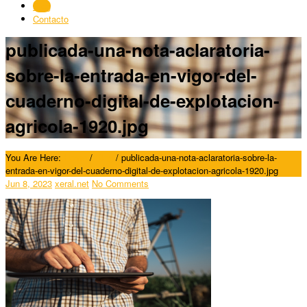
Blog
Contacto
publicada-una-nota-aclaratoria-
sobre-la-entrada-en-vigor-del-
cuaderno-digital-de-explotacion-
agricola-1920.jpg
You Are Here:
Home
/
Blog
/
publicada-una-nota-aclaratoria-sobre-la-
entrada-en-vigor-del-cuaderno-digital-de-explotacion-agricola-1920.jpg
Jun 8, 2023
xeral.net
No Comments