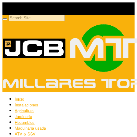
Millares Torrón SL
Maquinaria agrícola y jardinería
Inicio
Instalaciones
Agricultura
Jardinería
Recambios
Maquinaria usada
ATV & SSV