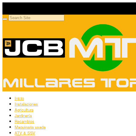
Millares Torrón SL
Maquinaria agrícola y jardinería
Inicio
Instalaciones
Agricultura
Jardinería
Recambios
Maquinaria usada
ATV & SSV