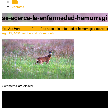
Blog
Contacto
se-acerca-la-enfermedad-hemorragic
You Are Here:
Home
/
Blog
/
se-acerca-la-enfermedad-hemorragica-epizooti
Ago 23, 2023
xeral.net
No Comments
Comments are closed.
SÍGUENOS
Horario: