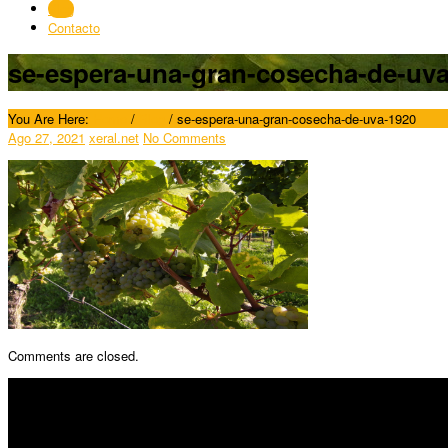
Blog
Contacto
se-espera-una-gran-cosecha-de-uv
You Are Here:
Home
/
Blog
/
se-espera-una-gran-cosecha-de-uva-1920
Ago 27, 2021
xeral.net
No Comments
Comments are closed.
SÍGUENOS
Horario: