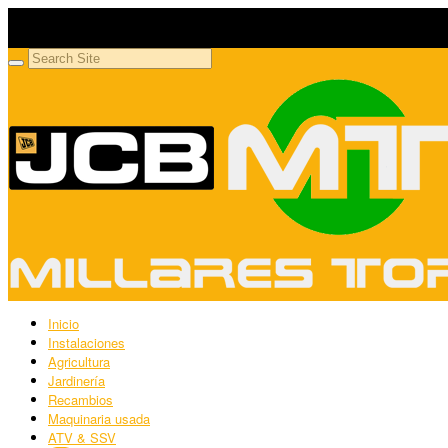
Millares Torrón SL
Maquinaria agrícola y jardinería
Inicio
Instalaciones
Agricultura
Jardinería
Recambios
Maquinaria usada
ATV & SSV