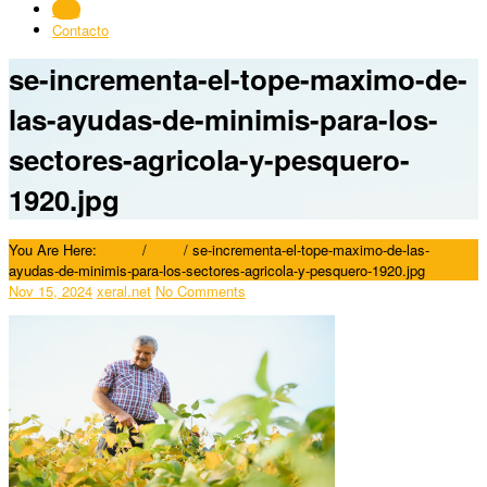
Blog
Contacto
se-incrementa-el-tope-maximo-de-
las-ayudas-de-minimis-para-los-
sectores-agricola-y-pesquero-
1920.jpg
You Are Here:
Home
/
Blog
/
se-incrementa-el-tope-maximo-de-las-
ayudas-de-minimis-para-los-sectores-agricola-y-pesquero-1920.jpg
Nov 15, 2024
xeral.net
No Comments