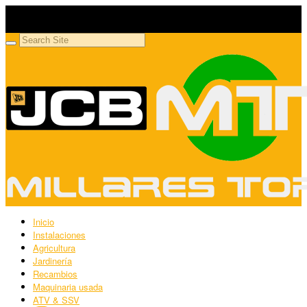
Millares Torrón SL
Maquinaria agrícola y jardinería
Inicio
Instalaciones
Agricultura
Jardinería
Recambios
Maquinaria usada
ATV & SSV