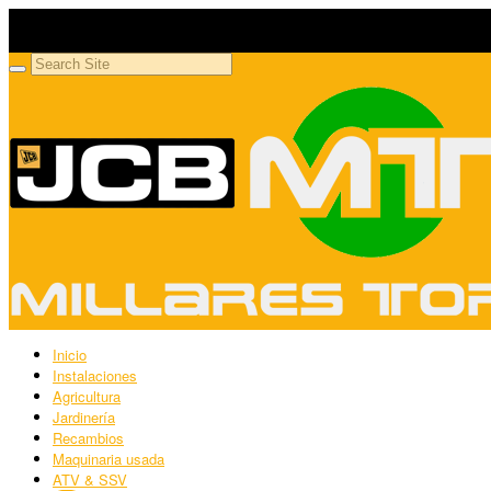
Millares Torrón SL
Maquinaria agrícola y jardinería
Inicio
Instalaciones
Agricultura
Jardinería
Recambios
Maquinaria usada
ATV & SSV