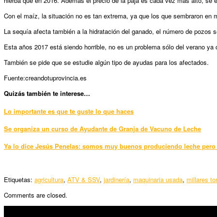
hierba que en 2016. Además el precio de la paja es cada vez más alto, s
Con el maíz, la situación no es tan extrema, ya que los que sembraron en m
La sequía afecta también a la hidratación del ganado, el número de pozos 
Esta años 2017 está siendo horrible, no es un problema sólo del verano ya
También se pide que se estudie algún tipo de ayudas para los afectados.
Fuente:creandotuprovincia.es
Quizás también te interese…
Lo importante es que te guste lo que haces
Se organiza un curso de Ayudante de Granja de Vacuno de Leche
Ya lo dice Jesús Penelas: somos muy buenos produciendo leche pero
Etiquetas:
agricultura
,
ATV & SSV
,
jardinería
,
maquinaria usada
,
millares to
Comments are closed.
SÍGUENOS