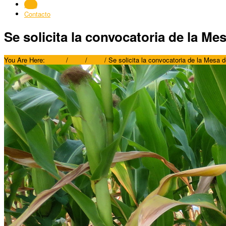
Blog
Contacto
Se solicita la convocatoria de la Me
You Are Here:
Home
/
Blog
/
Blog
/
Se solicita la convocatoria de la Mesa 