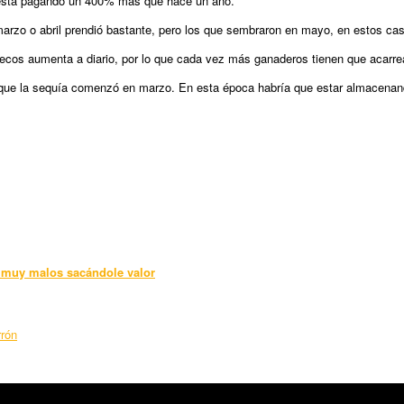
e está pagando un 400% más que hace un año.
arzo o abril prendió bastante, pero los que sembraron en mayo, en estos cas
secos aumenta a diario, por lo que cada vez más ganaderos tienen que acarrea
 que la sequía comenzó en marzo. En esta época habría que estar almacenand
 muy malos sacándole valor
rrón