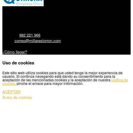
Millares Torrón SL:
Teléfono:
982 221 966
Email:
correo@millarestorron.com
Carretera Santiago, 5 - 27210 Lugo
¿Cómo llegar?
Uso de cookies
Este sitio web utiliza cookies para que usted tenga la mejor experiencia de
usuario. Si continúa navegando está dando su consentimiento para la
aceptación de las mencionadas cookies y la aceptación de nuestra
política de
cookies
, pinche el enlace para mayor información.
ACEPTAR
Aviso de cookies