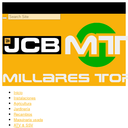
Millares Torrón SL
Maquinaria agrícola y jardinería
Inicio
Instalaciones
Agricultura
Jardinería
Recambios
Maquinaria usada
ATV & SSV