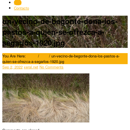
Blog
Contacto
un-vecino-de-begonte-dona-los-
pastos-a-quien-se-ofrezca-a-
segarlos-1920.jpg
You Are Here:
Home
/
Blog
/
un-vecino-de-begonte-dona-los-pastos-a-
quien-se-ofrezca-a-segarlos-1920.jpg
Sep 2, 2022
xeral.net
No Comments