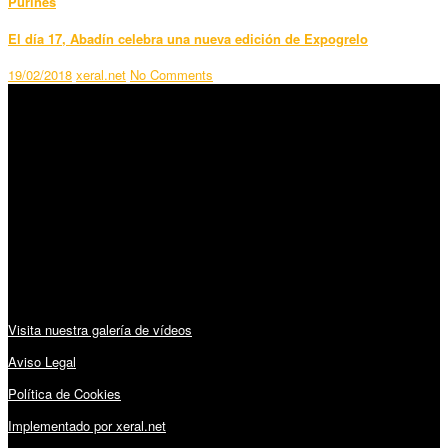
Purines
El día 17, Abadín celebra una nueva edición de Expogrelo
19/02/2018
xeral.net
No Comments
SÍGUENOS
Horario:
Lunes a Viernes: 09:00 – 13:30h y 15:30 – 19:15h
Sábado: 10:00 – 13:00h
Audiovisuales:
Visita nuestra galería de vídeos
Aviso Legal
Política de Cookies
Implementado por xeral.net