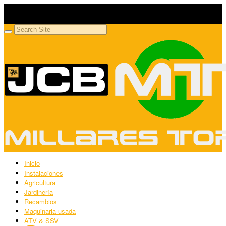
Millares Torrón SL
Maquinaria agrícola y jardinería
Inicio
Instalaciones
Agricultura
Jardinería
Recambios
Maquinaria usada
ATV & SSV