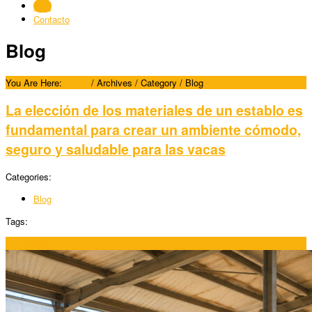
Blog
Contacto
Blog
You Are Here:
Home
/
Archives
/ Category /
Blog
La elección de los materiales de un establo es
fundamental para crear un ambiente cómodo,
seguro y saludable para las vacas
Categories:
Blog
Tags:
07/08/2026