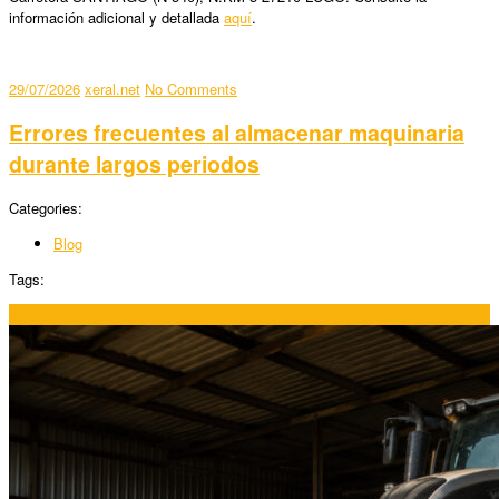
información adicional y detallada
aquí
.
29/07/2026
xeral.net
No Comments
Errores frecuentes al almacenar maquinaria
durante largos periodos
Categories:
Blog
Tags:
27/07/2026