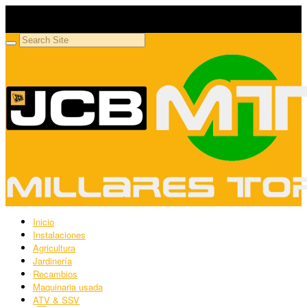
Millares Torrón SL
Maquinaria agrícola y jardinería
Inicio
Instalaciones
Agricultura
Jardinería
Recambios
Maquinaria usada
ATV & SSV