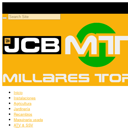
Millares Torrón SL
Maquinaria agrícola y jardinería
Inicio
Instalaciones
Agricultura
Jardinería
Recambios
Maquinaria usada
ATV & SSV