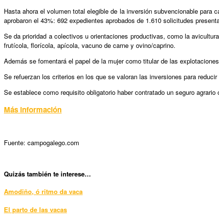
Hasta ahora el volumen total elegible de la inversión subvencionable para c
aprobaron el 43%: 692 expedientes aprobados de 1.610 solicitudes present
Se da prioridad a colectivos u orientaciones productivas, como la avicultu
frutícola, florícola, apícola, vacuno de carne y ovino/caprino.
Además se fomentará el papel de la mujer como titular de las explotaciones 
Se refuerzan los criterios en los que se valoran las inversiones para redu
Se establece como requisito obligatorio haber contratado un seguro agrario
Más información
Fuente: campogalego.com
Quizás también te interese…
Amodiño, ó ritmo da vaca
El parto de las vacas