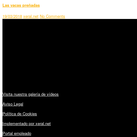
Las vacas preñadas
19/03/2018
xeral.net
No Comments
SÍGUENOS
Horario:
Lunes a Viernes: 09:00 – 13:30h y 15:30 – 19:15h
Sábado: 10:00 – 13:00h
Audiovisuales:
Visita nuestra galería de vídeos
Aviso Legal
Política de Cookies
Implementado por xeral.net
Portal empleado