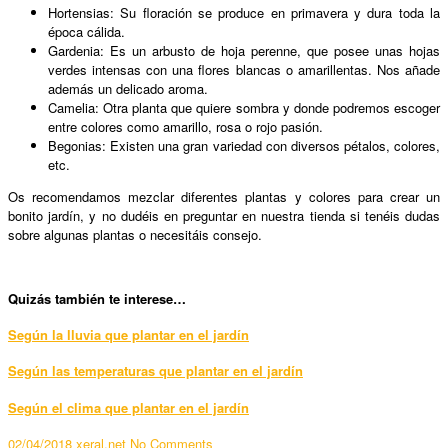
Hortensias: Su floración se produce en primavera y dura toda la
época cálida.
Gardenia: Es un arbusto de hoja perenne, que posee unas hojas
verdes intensas con una flores blancas o amarillentas. Nos añade
además un delicado aroma.
Camelia: Otra planta que quiere sombra y donde podremos escoger
entre colores como amarillo, rosa o rojo pasión.
Begonias: Existen una gran variedad con diversos pétalos, colores,
etc.
Os recomendamos mezclar diferentes plantas y colores para crear un
bonito jardín, y no dudéis en preguntar en nuestra tienda si tenéis dudas
sobre algunas plantas o necesitáis consejo.
Quizás también te interese…
Según la
lluvia
que plantar en el jardín
Según las
temperaturas
que plantar en el jardín
Según el
clima
que plantar en el jardín
02/04/2018
xeral.net
No Comments