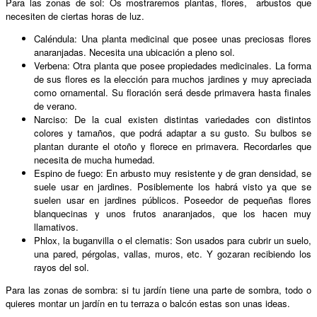
Para las zonas de sol: Os mostraremos plantas, flores, arbustos que
necesiten de ciertas horas de luz.
Caléndula: Una planta medicinal que posee unas preciosas flores
anaranjadas. Necesita una ubicación a pleno sol.
Verbena: Otra planta que posee propiedades medicinales. La forma
de sus flores es la elección para muchos jardines y muy apreciada
como ornamental. Su floración será desde primavera hasta finales
de verano.
Narciso: De la cual existen distintas variedades con distintos
colores y tamaños, que podrá adaptar a su gusto. Su bulbos se
plantan durante el otoño y florece en primavera. Recordarles que
necesita de mucha humedad.
Espino de fuego: En arbusto muy resistente y de gran densidad, se
suele usar en jardines. Posiblemente los habrá visto ya que se
suelen usar en jardines públicos. Poseedor de pequeñas flores
blanquecinas y unos frutos anaranjados, que los hacen muy
llamativos.
Phlox, la buganvilla o el clematis: Son usados para cubrir un suelo,
una pared, pérgolas, vallas, muros, etc. Y gozaran recibiendo los
rayos del sol.
Para las zonas de sombra: si tu jardín tiene una parte de sombra, todo o
quieres montar un jardín en tu terraza o balcón estas son unas ideas.