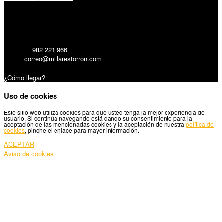
Millares Torrón SL:
Teléfono:
982 221 966
Email:
correo@millarestorron.com
Carretera Santiago, 5 - 27210 Lugo
¿Cómo llegar?
Uso de cookies
Este sitio web utiliza cookies para que usted tenga la mejor experiencia de
usuario. Si continúa navegando está dando su consentimiento para la
aceptación de las mencionadas cookies y la aceptación de nuestra
política de
cookies
, pinche el enlace para mayor información.
ACEPTAR
Aviso de cookies