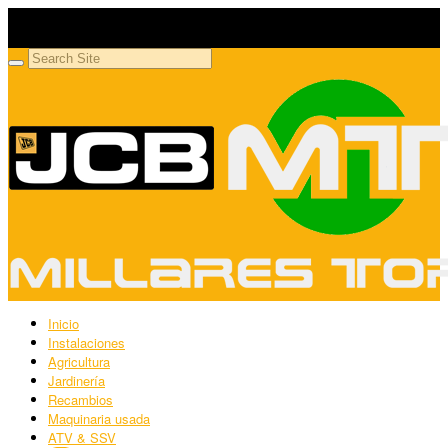
Millares Torrón SL
Maquinaria agrícola y jardinería
Inicio
Instalaciones
Agricultura
Jardinería
Recambios
Maquinaria usada
ATV & SSV