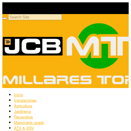
Millares Torrón SL
Maquinaria agrícola y jardinería
Inicio
Instalaciones
Agricultura
Jardinería
Recambios
Maquinaria usada
ATV & SSV