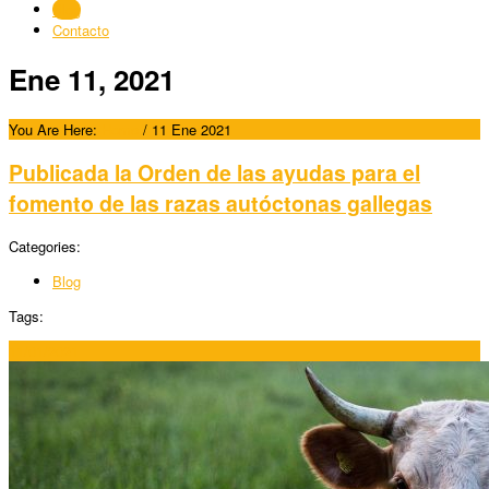
Blog
Contacto
Ene 11, 2021
You Are Here:
Home
/
11 Ene 2021
Publicada la Orden de las ayudas para el
fomento de las razas autóctonas gallegas
Categories:
Blog
Tags:
11/01/2021