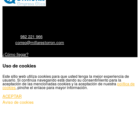
Millares Torrón SL:
Teléfono:
982 221 966
Email:
correo@millarestorron.com
Carretera Santiago, 5 - 27210 Lugo
¿Cómo llegar?
Uso de cookies
Este sitio web utiliza cookies para que usted tenga la mejor experiencia de
usuario. Si continúa navegando está dando su consentimiento para la
aceptación de las mencionadas cookies y la aceptación de nuestra
política de
cookies
, pinche el enlace para mayor información.
ACEPTAR
Aviso de cookies