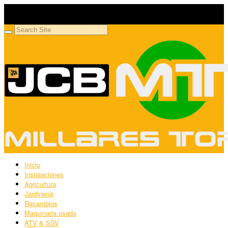
Millares Torrón SL
Maquinaria agrícola y jardinería
Inicio
Instalaciones
Agricultura
Jardinería
Recambios
Maquinaria usada
ATV & SSV