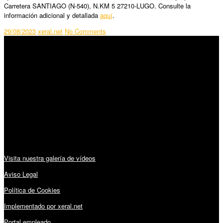
Carretera SANTIAGO (N-540), N.KM 5 27210-LUGO. Consulte la
información adicional y detallada
aquí
.
29/08/2023
xeral.net
No Comments
SÍGUENOS
Horario:
Lunes a Viernes: 09:00 – 13:30h y 15:30 – 19:15h
Sábado: 10:00 – 13:00h
Audiovisuales:
Visita nuestra galería de vídeos
Aviso Legal
Política de Cookies
Implementado por xeral.net
Portal empleado