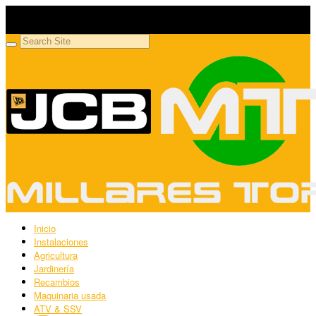
Millares Torrón SL
Maquinaria agrícola y jardinería
Inicio
Instalaciones
Agricultura
Jardinería
Recambios
Maquinaria usada
ATV & SSV