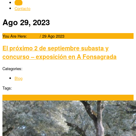
Blog
Contacto
Ago 29, 2023
You Are Here:
Home
/
29 Ago 2023
El próximo 2 de septiembre subasta y
concurso – exposición en A Fonsagrada
Categories:
Blog
Tags:
29/08/2023