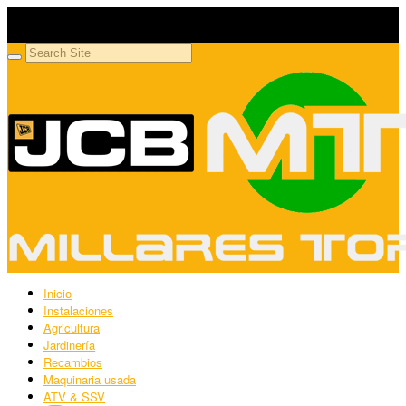
Millares Torrón SL
Maquinaria agrícola y jardinería
Inicio
Instalaciones
Agricultura
Jardinería
Recambios
Maquinaria usada
ATV & SSV