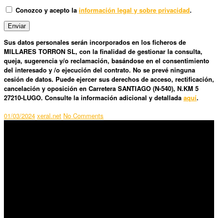
Conozco y acepto la
información legal y sobre privacidad
.
Sus datos personales serán incorporados en los ficheros de
MILLARES TORRON SL, con la finalidad de gestionar la consulta,
queja, sugerencia y/o reclamación, basándose en el consentimiento
del interesado y /o ejecución del contrato. No se prevé ninguna
cesión de datos. Puede ejercer sus derechos de acceso, rectificación,
cancelación y oposición en Carretera SANTIAGO (N-540), N.KM 5
27210-LUGO. Consulte la información adicional y detallada
aquí
.
01/03/2024
xeral.net
No Comments
SÍGUENOS
Horario:
Lunes a Viernes: 09:00 – 13:30h y 15:30 – 19:15h
Sábado: 10:00 – 13:00h
Audiovisuales: