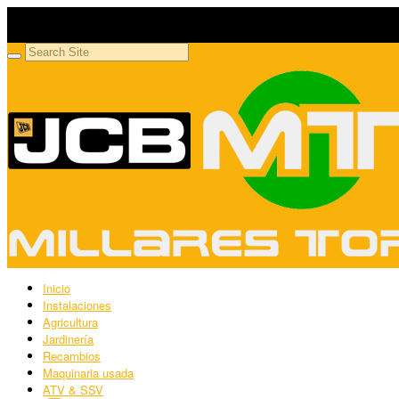
Millares Torrón SL
Maquinaria agrícola y jardinería
Inicio
Instalaciones
Agricultura
Jardinería
Recambios
Maquinaria usada
ATV & SSV