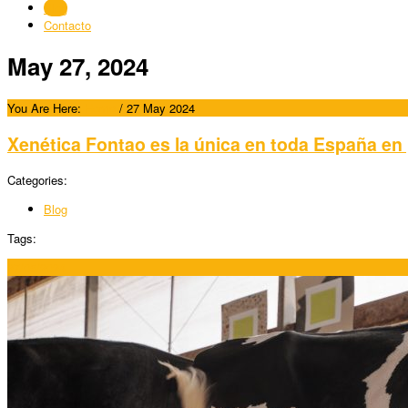
Blog
Contacto
May 27, 2024
You Are Here:
Home
/
27 May 2024
Xenética Fontao es la única en toda España en
Categories:
Blog
Tags:
27/05/2024