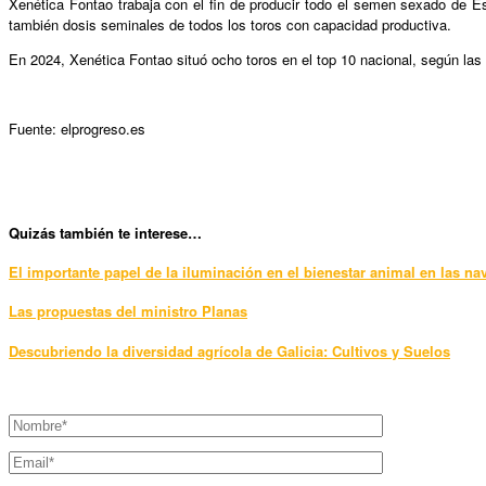
Xenética Fontao trabaja con el fin de producir todo el semen sexado de Es
también dosis seminales de todos los toros con capacidad productiva.
En 2024, Xenética Fontao situó ocho toros en el top 10 nacional, según la
Fuente: elprogreso.es
Qui
zás también te interese…
El importante papel de la iluminación en el bienestar animal en las n
Las propuestas del ministro Planas
Descubriendo la diversidad agrícola de Galicia: Cultivos y Suelos