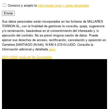
Conozco y acepto la
información legal y sobre privacidad
.
Sus datos personales serán incorporados en los ficheros de MILLARES
TORRON SL, con la finalidad de gestionar la consulta, queja, sugerencia
y/o reclamación, basándose en el consentimiento del interesado y /o
ejecución del contrato. No se prevé ninguna cesión de datos. Puede
ejercer sus derechos de acceso, rectificación, cancelación y oposición en
Carretera SANTIAGO (N-540), N.KM 5 27210-LUGO. Consulte la
información adicional y detallada
aquí
.
22/01/2025
xeral.net
No Comments
SÍGUENOS
Horario:
Lunes a Viernes: 09:00 – 13:30h y 15:30 – 19:15h
Sábado: 10:00 – 13:00h
Audiovisuales: