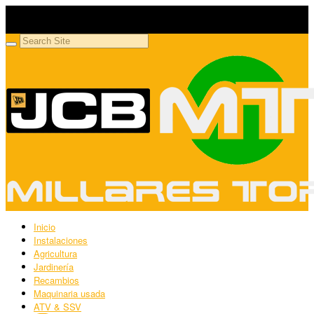
Millares Torrón SL
Maquinaria agrícola y jardinería
Inicio
Instalaciones
Agricultura
Jardinería
Recambios
Maquinaria usada
ATV & SSV