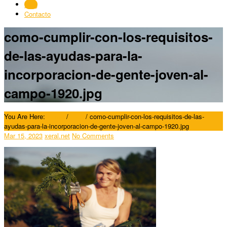
Blog
Contacto
como-cumplir-con-los-requisitos-
de-las-ayudas-para-la-
incorporacion-de-gente-joven-al-
campo-1920.jpg
You Are Here:
Home
/
Blog
/
como-cumplir-con-los-requisitos-de-las-
ayudas-para-la-incorporacion-de-gente-joven-al-campo-1920.jpg
Mar 15, 2023
xeral.net
No Comments