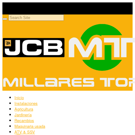
Millares Torrón SL
Maquinaria agrícola y jardinería
Inicio
Instalaciones
Agricultura
Jardinería
Recambios
Maquinaria usada
ATV & SSV