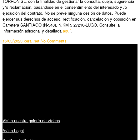
TORRON SL, con la finalidad de gestionar la consulta, queja, sugerencia
y/o reclamación, basándose en el consentimiento del interesado y /o
ejecución del contrato. No se prevé ninguna cesión de datos. Puede
ejercer sus derechos de acceso, rectificación, cancelación y oposición en
Carretera SANTIAGO (N-540), N.KM 5 27210-LUGO. Consulte la
información adicional y detallada
aquí
.
15/03/2023
xeral.net
No Comments
SÍGUENOS
Horario:
Lunes a Viernes: 09:00 – 13:30h y 15:30 – 19:15h
Sábado: 10:00 – 13:00h
Audiovisuales:
Visita nuestra galería de vídeos
Aviso Legal