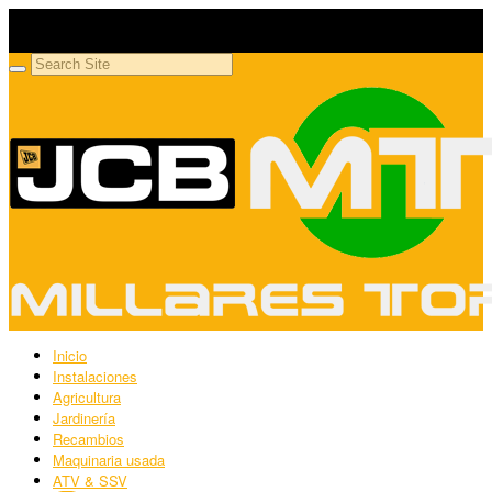
Millares Torrón SL
Maquinaria agrícola y jardinería
Inicio
Instalaciones
Agricultura
Jardinería
Recambios
Maquinaria usada
ATV & SSV