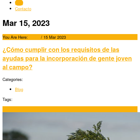
Blog
Contacto
Mar 15, 2023
You Are Here:
Home
/
15 Mar 2023
¿Cómo cumplir con los requisitos de las
ayudas para la incorporación de gente joven
al campo?
Categories:
Blog
Tags:
15/03/2023