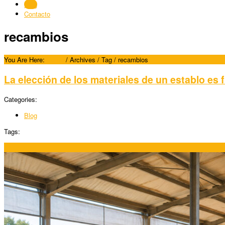
Blog
Contacto
recambios
You Are Here:
Home
/
Archives
/ Tag /
recambios
La elección de los materiales de un establo e
Categories:
Blog
Tags:
07/08/2026