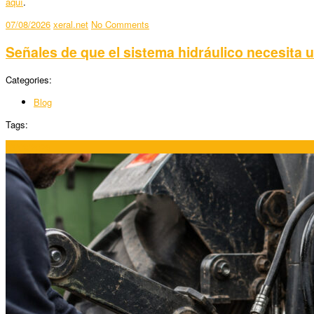
aquí
.
07/08/2026
xeral.net
No Comments
Señales de que el sistema hidráulico necesita 
Categories:
Blog
Tags:
03/08/2026