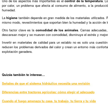
Uno de los aspectos más importantes es el
control de la temperatura
. L
por calor, un problema que afecta al consumo de alimento, a la producció
humedad.
La
higiene
también depende en gran medida de los materiales utilizados. Pav
mismo modo, revestimientos que soportan bien la humedad y la acción de l
Otro factor clave es la
comodidad de los animales
. Camas adecuadas, s
descansan mejor y se mueven con comodidad, disminuye el estrés y mejora 
Invertir en materiales de calidad para un establo no es solo una cuestió
reducen los problemas derivados del calor y crean un entorno más confortable
explotación ganadera.
Qui
zás también te interese…
Señales de que el sistema hidráulico necesita una revisión
Diferencias entre tractores agrícolas: cómo elegir el adecuado
Cuando el fuego amenaza tu casa, tu trabajo, tu tierra y tu vida