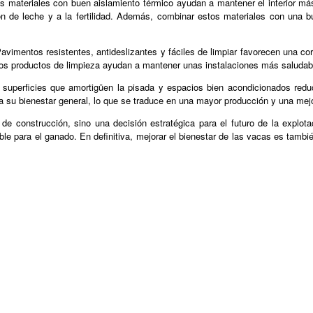
os materiales con buen aislamiento térmico ayudan a mantener el interior más
n de leche y a la fertilidad. Además, combinar estos materiales con una bue
imentos resistentes, antideslizantes y fáciles de limpiar favorecen una corr
os productos de limpieza ayudan a mantener unas instalaciones más saludab
uperficies que amortigüen la pisada y espacios bien acondicionados reduc
su bienestar general, lo que se traduce en una mayor producción y una mejor
n de construcción, sino una decisión estratégica para el futuro de la explo
 para el ganado. En definitiva, mejorar el bienestar de las vacas es también 