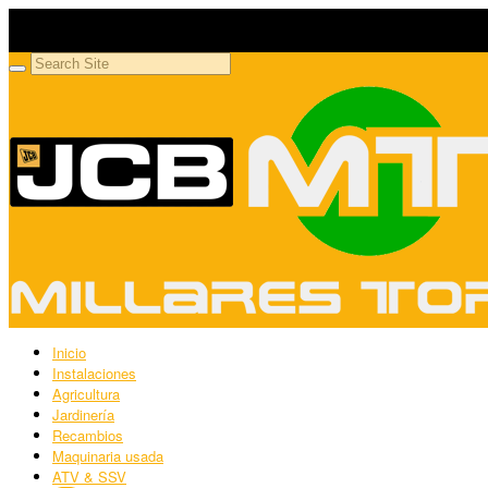
Millares Torrón SL
Maquinaria agrícola y jardinería
Inicio
Instalaciones
Agricultura
Jardinería
Recambios
Maquinaria usada
ATV & SSV