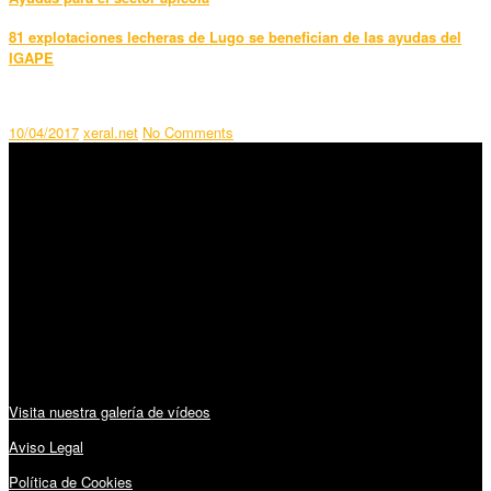
81 explotaciones lecheras de Lugo se benefician de las ayudas del
IGAPE
10/04/2017
xeral.net
No Comments
SÍGUENOS
Horario:
Lunes a Viernes: 09:00 – 13:30h y 15:30 – 19:15h
Sábado: 10:00 – 13:00h
Audiovisuales:
Visita nuestra galería de vídeos
Aviso Legal
Política de Cookies