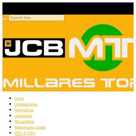
Millares Torrón SL
Maquinaria agrícola y jardinería
Inicio
Instalaciones
Agricultura
Jardinería
Recambios
Maquinaria usada
ATV & SSV