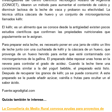
(CONICET), idearon un método para aumentar el contenido de calcio y
disminuir lactosa de la leche de vaca y probaron su efectividad. La
técnica utiliza cáscara de huevo y un conjunto de microorganismos
llamados kéfir.
El kéfir, es un alimento que se conoce desde la antigüedad existen pocos
estudios científicos que confirmen las propiedades nutricionales que
popularmente se le asignan.
Para preparar esta leche, es necesario poner en una jarra de vidrio un litro
de leche junto con una cucharada de kéfir y la cáscara de un huevo, que
provenga de un huevo hervido para evitar que esté contaminada con
microorganismos de la gallina. El preparado debe reposar unas horas en la
nevera para controlar el grado de acidez. Cuando la leche tiene una
consistencia similar a la del yogurt bebible, el preparado está listo.
Después de recuperar los granos de kéfir, ya se puede consumir. A este
preparado se le puede añadir azúcar, vainilla o frutas para ocultar un el
sabor ácido.
Fuente:agrodigital.com
Quizás también te interese…
La Consellería do Medio Rural convoca ayudas para proyectos de