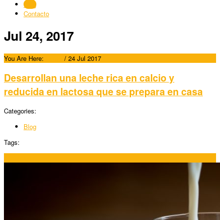
Blog
Contacto
Jul 24, 2017
You Are Here:
Home
/
24 Jul 2017
Desarrollan una leche rica en calcio y
reducida en lactosa que se prepara en casa
Categories:
Blog
Tags:
24/07/2017