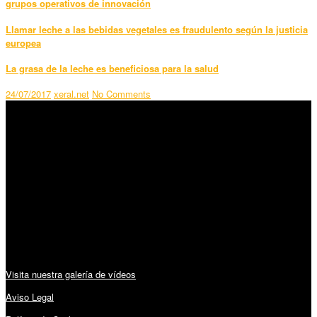
grupos operativos de innovación
Llamar leche a las bebidas vegetales es fraudulento según la justicia
europea
La grasa de la leche es beneficiosa para la salud
24/07/2017
xeral.net
No Comments
SÍGUENOS
Horario:
Lunes a Viernes: 09:00 – 13:30h y 15:30 – 19:15h
Sábado: 10:00 – 13:00h
Audiovisuales:
Visita nuestra galería de vídeos
Aviso Legal