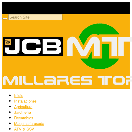
Millares Torrón SL
Maquinaria agrícola y jardinería
Inicio
Instalaciones
Agricultura
Jardinería
Recambios
Maquinaria usada
ATV & SSV