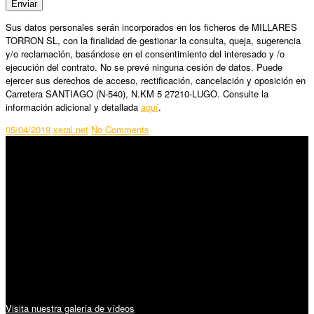
Sus datos personales serán incorporados en los ficheros de MILLARES
TORRON SL, con la finalidad de gestionar la consulta, queja, sugerencia
y/o reclamación, basándose en el consentimiento del interesado y /o
ejecución del contrato. No se prevé ninguna cesión de datos. Puede
ejercer sus derechos de acceso, rectificación, cancelación y oposición en
Carretera SANTIAGO (N-540), N.KM 5 27210-LUGO. Consulte la
información adicional y detallada
aquí
.
05/04/2019
xeral.net
No Comments
SÍGUENOS
Horario:
Lunes a Viernes: 09:00 – 13:30h y 15:30 – 19:15h
Sábado: 10:00 – 13:00h
Audiovisuales:
Visita nuestra galería de vídeos