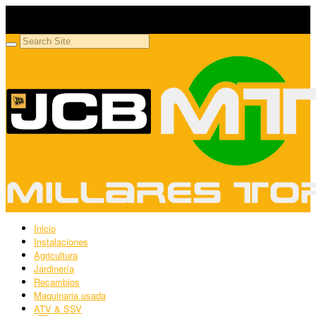
Millares Torrón SL
Maquinaria agrícola y jardinería
Inicio
Instalaciones
Agricultura
Jardinería
Recambios
Maquinaria usada
ATV & SSV