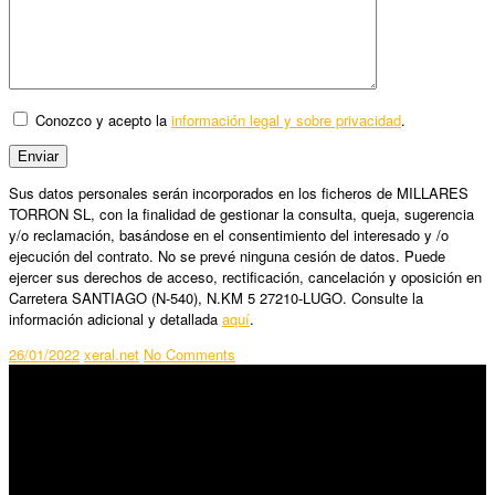
Conozco y acepto la
información legal y sobre privacidad
.
Sus datos personales serán incorporados en los ficheros de MILLARES
TORRON SL, con la finalidad de gestionar la consulta, queja, sugerencia
y/o reclamación, basándose en el consentimiento del interesado y /o
ejecución del contrato. No se prevé ninguna cesión de datos. Puede
ejercer sus derechos de acceso, rectificación, cancelación y oposición en
Carretera SANTIAGO (N-540), N.KM 5 27210-LUGO. Consulte la
información adicional y detallada
aquí
.
26/01/2022
xeral.net
No Comments
SÍGUENOS
Horario:
Lunes a Viernes: 09:00 – 13:30h y 15:30 – 19:15h