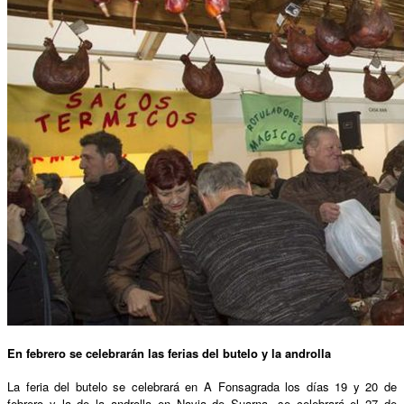
En febrero se celebrarán las ferias del butelo y la androlla
La feria del butelo se celebrará en A Fonsagrada los días 19 y 20 de
febrero y la de la androlla en Navia de Suarna, se celebrará el 27 de