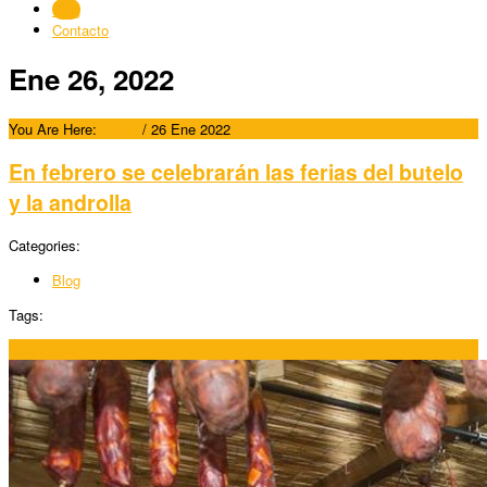
Blog
Contacto
Ene 26, 2022
You Are Here:
Home
/
26 Ene 2022
En febrero se celebrarán las ferias del butelo
y la androlla
Categories:
Blog
Tags:
26/01/2022