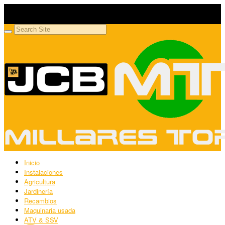
Millares Torrón SL
Maquinaria agrícola y jardinería
Inicio
Instalaciones
Agricultura
Jardinería
Recambios
Maquinaria usada
ATV & SSV