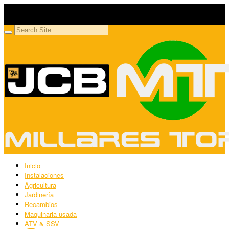
Millares Torrón SL
Maquinaria agrícola y jardinería
Inicio
Instalaciones
Agricultura
Jardinería
Recambios
Maquinaria usada
ATV & SSV