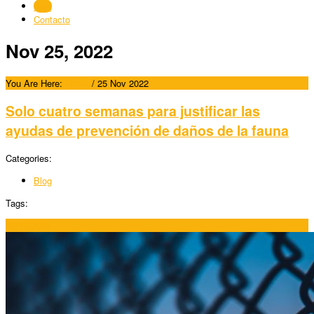
Blog
Contacto
Nov 25, 2022
You Are Here:
Home
/
25 Nov 2022
Solo cuatro semanas para justificar las
ayudas de prevención de daños de la fauna
Categories:
Blog
Tags:
25/11/2022