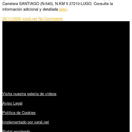
Carretera SANTIAGO (N-540), N.KM 5 27210-LUGO. Consulte la
información adicional y detallada
aquí
.
25/11/2022
xeral.net
No Comments
SÍGUENOS
Horario:
Lunes a Viernes: 09:00 – 13:30h y 15:30 – 19:15h
Sábado: 10:00 – 13:00h
Audiovisuales:
Visita nuestra galería de vídeos
Aviso Legal
Política de Cookies
Implementado por xeral.net
Portal empleado