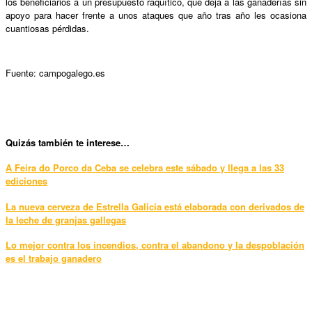
los beneficiarios a un presupuesto raquítico, que deja a las ganaderías sin
apoyo para hacer frente a unos ataques que año tras año les ocasiona
cuantiosas pérdidas.
Fuente: campogalego.es
Qui
zás también te interese…
A Feira do Porco da Ceba se celebra este sábado y llega a las 33
ediciones
La nueva cerveza de Estrella Galicia está elaborada con derivados de
la leche de granjas gallegas
Lo mejor contra los incendios, contra el abandono y la despoblación
es el trabajo ganadero