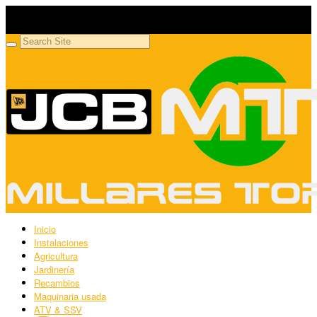
Millares Torrón SL
Maquinaria agrícola y jardinería
Inicio
Instalaciones
Agricultura
Jardinería
Recambios
Maquinaria usada
ATV & SSV