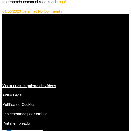
información adicional y detallada
aquí
.
01/05/2023
xeral.net
No Comments
SÍGUENOS
Horario:
Lunes a Viernes: 09:00 – 13:30h y 15:30 – 19:15h
Sábado: 10:00 – 13:00h
Audiovisuales:
Visita nuestra galería de vídeos
Aviso Legal
Política de Cookies
Implementado por xeral.net
Portal empleado