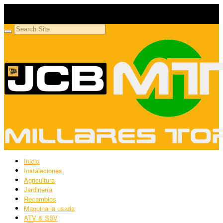
Millares Torrón SL
Maquinaria agrícola y jardinería
Inicio
Instalaciones
Agricultura
Jardinería
Recambios
Maquinaria usada
ATV & SSV