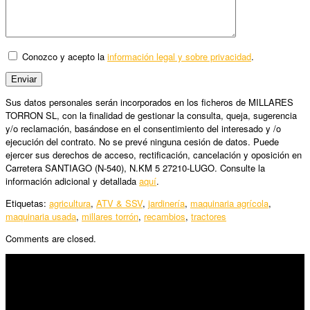
Conozco y acepto la
información legal y sobre privacidad
.
Sus datos personales serán incorporados en los ficheros de MILLARES
TORRON SL, con la finalidad de gestionar la consulta, queja, sugerencia
y/o reclamación, basándose en el consentimiento del interesado y /o
ejecución del contrato. No se prevé ninguna cesión de datos. Puede
ejercer sus derechos de acceso, rectificación, cancelación y oposición en
Carretera SANTIAGO (N-540), N.KM 5 27210-LUGO. Consulte la
información adicional y detallada
aquí
.
Etiquetas:
agricultura
,
ATV & SSV
,
jardinería
,
maquinaria agrícola
,
maquinaria usada
,
millares torrón
,
recambios
,
tractores
Comments are closed.
SÍGUENOS
Horario: