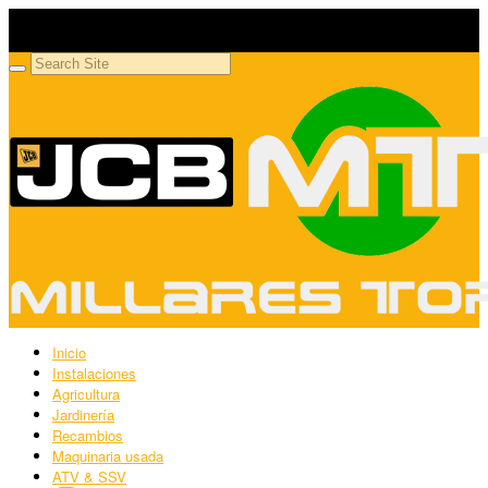
Millares Torrón SL
Maquinaria agrícola y jardinería
Inicio
Instalaciones
Agricultura
Jardinería
Recambios
Maquinaria usada
ATV & SSV