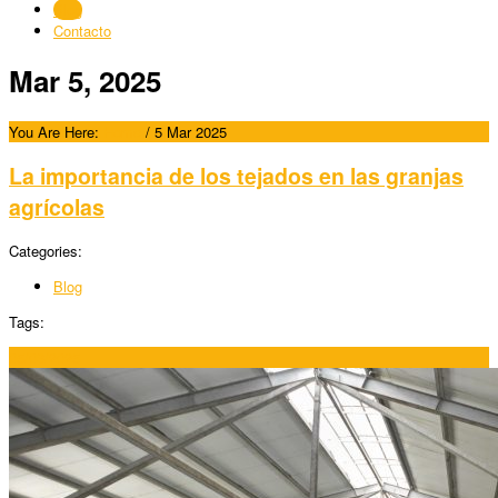
Blog
Contacto
Mar 5, 2025
You Are Here:
Home
/
5 Mar 2025
La importancia de los tejados en las granjas
agrícolas
Categories:
Blog
Tags:
05/03/2025