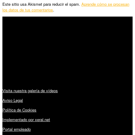
Este sitio usa Akismet para reducir el spam.
Aprende cómo se procesan
los datos de tus comentarios
.
SÍGUENOS
Horario:
Lunes a Viernes: 09:00 – 13:30h y 15:30 – 19:15h
Sábado: 10:00 – 13:00h
Audiovisuales:
Visita nuestra galería de vídeos
Aviso Legal
Política de Cookies
Implementado por xeral.net
Portal empleado