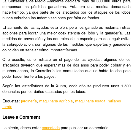
La Consellería de Medio Ambiente dedicará más de 300.000 euros para
compensar las pérdidas ganaderas. Esta era una medida demandada
hace tiempo, ya que parte de los afectados por los ataques de los lobos
nunca cobraban las indemnizaciones por falta de fondos.
El aumento de las ayudas está bien, pero los ganaderos reclaman otras
acciones para lograr una mejor coexistencia del lobo y la ganadería. Las
medidas de prevención y los controles de la especie para conseguir evitar
la sobrepoblación, son algunas de las medidas que expertos y ganaderos
coinciden en señalar cómo importantísimas.
Otro escollo, es el retraso en el pago de las ayudas, algunos de los
afectados tuvieron que esperar más de dos años para poder cobrar y en
muchos casos, la Consellería les comunicaba que no había fondos para
poder hacer frente a los pagos.
Según las estadísticas de la Xunta, cada año se producen unas 1.500
denuncias por los daños causados por los lobos.
Etiquetas:
jardinería
,
maquinaria agrícola
,
maquinaria usada
,
millares
torrón
Leave a Comment
Lo siento, debes estar
conectado
para publicar un comentario.