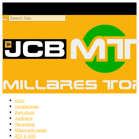
Millares Torrón SL
Maquinaria agrícola y jardinería
Inicio
Instalaciones
Agricultura
Jardinería
Recambios
Maquinaria usada
ATV & SSV