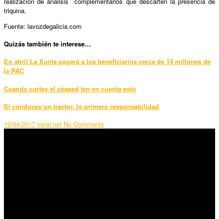
realización de análisis complementarios que descarten la presencia de
triquina.
Fuente: lavozdegalicia.com
Quizás también te interese…
En abril La Xunta pagará a los beneficiarios cerca de 14 millones de
la PAC
Cuando cortes el césped
ten en cuenta esto
Si conduces un tractor, lo primero responsabilidad
19/04/2017
xeral.net
No Comments
SÍGUENOS
Horario:
Lunes a Viernes: 09:00 – 13:30h y 15:30 – 19:15h
Sábado: 10:00 – 13:00h