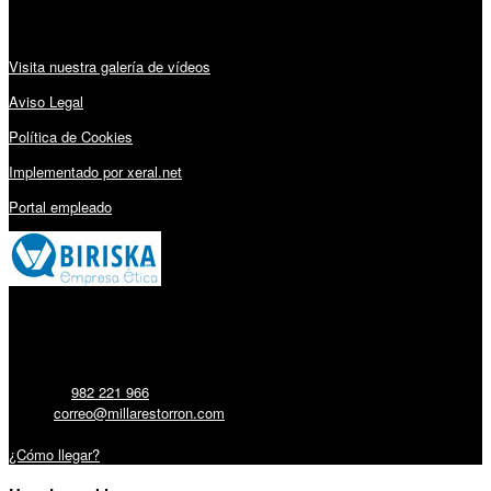
Audiovisuales:
Visita nuestra galería de vídeos
Aviso Legal
Política de Cookies
Implementado por xeral.net
Portal empleado
Millares Torrón SL:
Teléfono:
982 221 966
Email:
correo@millarestorron.com
Carretera Santiago, 5 - 27210 Lugo
¿Cómo llegar?