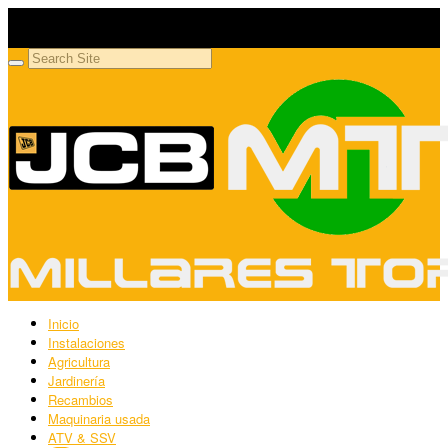
Millares Torrón SL
Maquinaria agrícola y jardinería
Inicio
Instalaciones
Agricultura
Jardinería
Recambios
Maquinaria usada
ATV & SSV