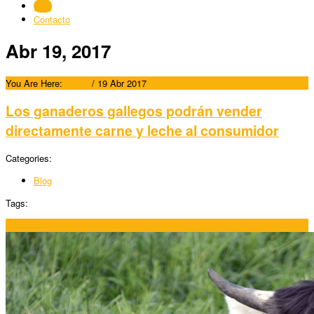
Blog
Contacto
Abr 19, 2017
You Are Here:
Home
/
19 Abr 2017
Los ganaderos gallegos podrán vender
directamente carne y leche al consumidor
Categories:
Blog
Tags:
19/04/2017