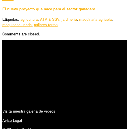
El nuevo proyecto que nace para el sector ganadero
Etiquetas:
agricultura
,
ATV & SSV
,
jardinería
,
maquinaria agrícola
,
maquinaria usada
,
millares torrón
Comments are closed.
SÍGUENOS
Horario:
Lunes a Viernes: 09:00 – 13:30h y 15:30 – 19:15h
Sábado: 10:00 – 13:00h
Audiovisuales:
Visita nuestra galería de vídeos
Aviso Legal