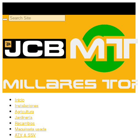
Millares Torrón SL
Maquinaria agrícola y jardinería
Inicio
Instalaciones
Agricultura
Jardinería
Recambios
Maquinaria usada
ATV & SSV