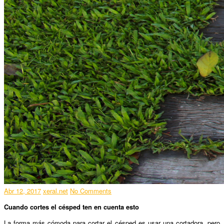
Abr 12, 2017
xeral.net
No Comments
Cuando cortes el césped ten en cuenta esto
La forma más cómoda para cortar el césped es usar una cortadora, pero