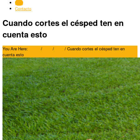
Blog
Contacto
Cuando cortes el césped ten en
cuenta esto
You Are Here:
Home
/
Blog
/
Blog
/
Cuando cortes el césped ten en
cuenta esto