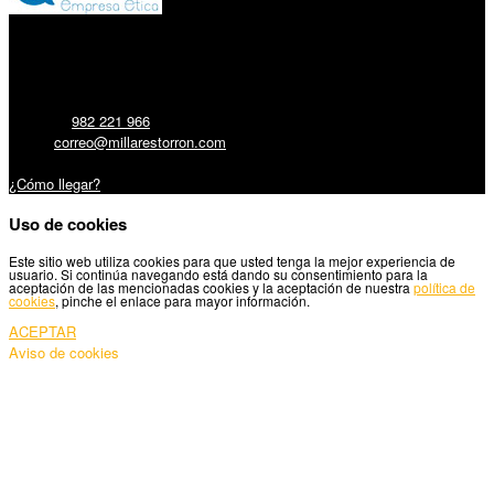
Millares Torrón SL:
Teléfono:
982 221 966
Email:
correo@millarestorron.com
Carretera Santiago, 5 - 27210 Lugo
¿Cómo llegar?
Uso de cookies
Este sitio web utiliza cookies para que usted tenga la mejor experiencia de
usuario. Si continúa navegando está dando su consentimiento para la
aceptación de las mencionadas cookies y la aceptación de nuestra
política de
cookies
, pinche el enlace para mayor información.
ACEPTAR
Aviso de cookies