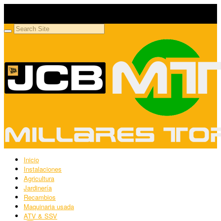
Millares Torrón SL
Maquinaria agrícola y jardinería
Inicio
Instalaciones
Agricultura
Jardinería
Recambios
Maquinaria usada
ATV & SSV