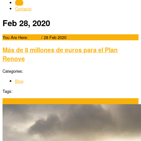
Blog
Contacto
Feb 28, 2020
You Are Here:
Home
/
28 Feb 2020
Más de 8 millones de euros para el Plan
Renove
Categories:
Blog
Tags:
28/02/2020