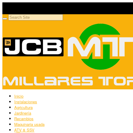
Millares Torrón SL
Maquinaria agrícola y jardinería
Inicio
Instalaciones
Agricultura
Jardinería
Recambios
Maquinaria usada
ATV & SSV