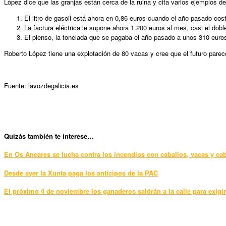
López dice que las granjas están cerca de la ruina y cita varios ejemplos de
El litro de gasoil está ahora en 0,86 euros cuando el año pasado cost
La factura eléctrica le supone ahora 1.200 euros al mes, casi el dob
El pienso, la tonelada que se pagaba el año pasado a unos 310 euros
Roberto López tiene una explotación de 80 vacas y cree que el futuro parec
Fuente: lavozdegalicia.es
Qui
zás también te interese…
En Os Ancares se lucha contra los incendios con caballos, vacas y ca
Desde ayer la Xunta paga los anticipos de la PAC
El próximo 4 de noviembre los ganaderos saldrán a la calle para exigi