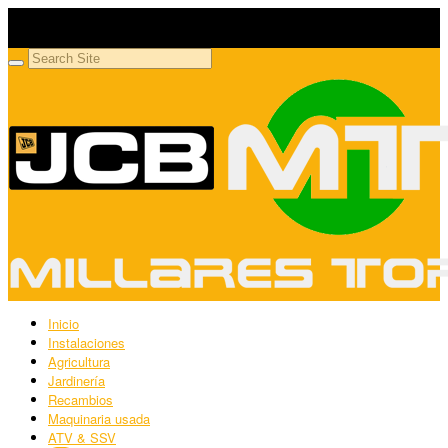
Millares Torrón SL
Maquinaria agrícola y jardinería
Inicio
Instalaciones
Agricultura
Jardinería
Recambios
Maquinaria usada
ATV & SSV