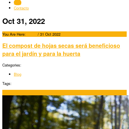
Blog
Contacto
Oct 31, 2022
You Are Here:
Home
/
31 Oct 2022
El compost de hojas secas será beneficioso
para el jardín y para la huerta
Categories:
Blog
Tags:
31/10/2022