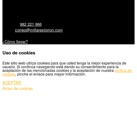
Millares Torrón SL:
Teléfono:
982 221 966
Email:
correo@millarestorron.com
Carretera Santiago, 5 - 27210 Lugo
¿Cómo llegar?
Uso de cookies
Este sitio web utiliza cookies para que usted tenga la mejor experiencia de
usuario. Si continúa navegando está dando su consentimiento para la
aceptación de las mencionadas cookies y la aceptación de nuestra
política de
cookies
, pinche el enlace para mayor información.
ACEPTAR
Aviso de cookies