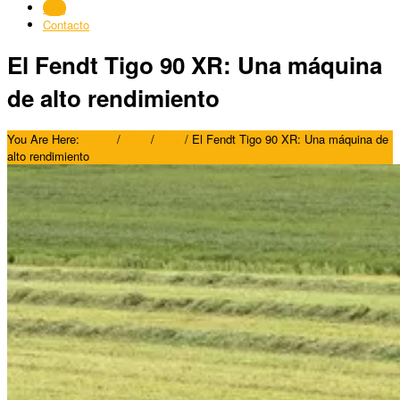
Blog
Contacto
El Fendt Tigo 90 XR: Una máquina
de alto rendimiento
You Are Here:
Home
/
Blog
/
Blog
/
El Fendt Tigo 90 XR: Una máquina de
alto rendimiento