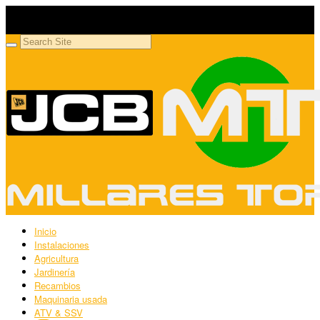
Millares Torrón SL
Maquinaria agrícola y jardinería
Inicio
Instalaciones
Agricultura
Jardinería
Recambios
Maquinaria usada
ATV & SSV