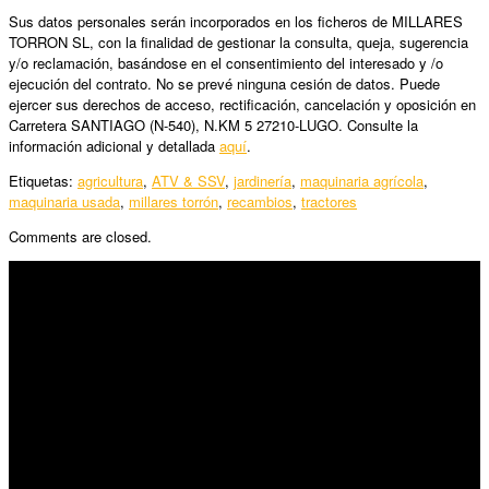
Sus datos personales serán incorporados en los ficheros de MILLARES
TORRON SL, con la finalidad de gestionar la consulta, queja, sugerencia
y/o reclamación, basándose en el consentimiento del interesado y /o
ejecución del contrato. No se prevé ninguna cesión de datos. Puede
ejercer sus derechos de acceso, rectificación, cancelación y oposición en
Carretera SANTIAGO (N-540), N.KM 5 27210-LUGO. Consulte la
información adicional y detallada
aquí
.
Etiquetas:
agricultura
,
ATV & SSV
,
jardinería
,
maquinaria agrícola
,
maquinaria usada
,
millares torrón
,
recambios
,
tractores
Comments are closed.
SÍGUENOS
Horario:
Lunes a Viernes: 09:00 – 13:30h y 15:30 – 19:15h
Sábado: 10:00 – 13:00h
Audiovisuales: