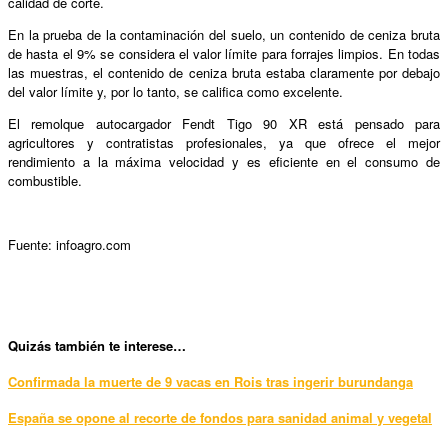
calidad de corte.
En la prueba de la contaminación del suelo, un contenido de ceniza bruta
de hasta el 9% se considera el valor límite para forrajes limpios. En todas
las muestras, el contenido de ceniza bruta estaba claramente por debajo
del valor límite y, por lo tanto, se califica como excelente.
El remolque autocargador Fendt Tigo 90 XR está pensado para
agricultores y contratistas profesionales, ya que ofrece el mejor
rendimiento a la máxima velocidad y es eficiente en el consumo de
combustible.
Fuente: infoagro.com
Qui
zás también te interese…
Confirmada la muerte de 9 vacas en Rois tras ingerir burundanga
España se opone al recorte de fondos para sanidad animal y vegetal