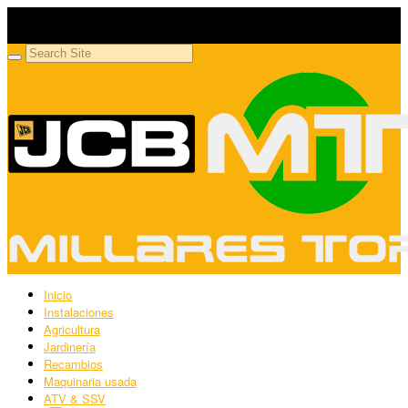
Millares Torrón SL
Maquinaria agrícola y jardinería
Inicio
Instalaciones
Agricultura
Jardinería
Recambios
Maquinaria usada
ATV & SSV