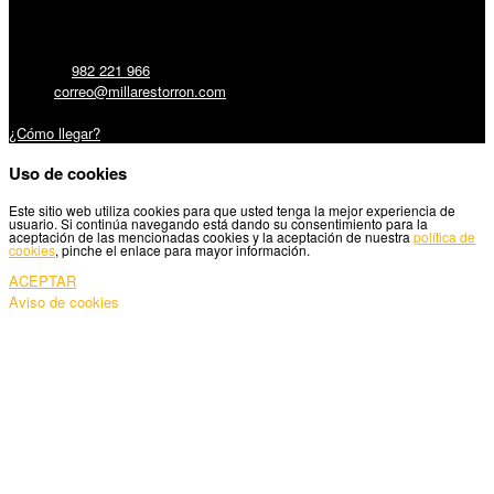
Millares Torrón SL:
Teléfono:
982 221 966
Email:
correo@millarestorron.com
Carretera Santiago, 5 - 27210 Lugo
¿Cómo llegar?
Uso de cookies
Este sitio web utiliza cookies para que usted tenga la mejor experiencia de
usuario. Si continúa navegando está dando su consentimiento para la
aceptación de las mencionadas cookies y la aceptación de nuestra
política de
cookies
, pinche el enlace para mayor información.
ACEPTAR
Aviso de cookies