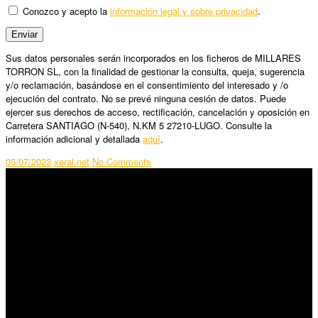
Conozco y acepto la
información legal y sobre privacidad
.
Sus datos personales serán incorporados en los ficheros de MILLARES
TORRON SL, con la finalidad de gestionar la consulta, queja, sugerencia
y/o reclamación, basándose en el consentimiento del interesado y /o
ejecución del contrato. No se prevé ninguna cesión de datos. Puede
ejercer sus derechos de acceso, rectificación, cancelación y oposición en
Carretera SANTIAGO (N-540), N.KM 5 27210-LUGO. Consulte la
información adicional y detallada
aquí
.
05/07/2023
xeral.net
No Comments
SÍGUENOS
Horario:
Lunes a Viernes: 09:00 – 13:30h y 15:30 – 19:15h
Sábado: 10:00 – 13:00h
Audiovisuales: