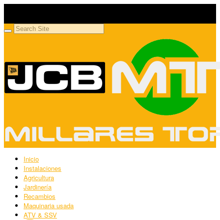
Millares Torrón SL
Maquinaria agrícola y jardinería
Inicio
Instalaciones
Agricultura
Jardinería
Recambios
Maquinaria usada
ATV & SSV