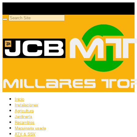
Millares Torrón SL
Maquinaria agrícola y jardinería
Inicio
Instalaciones
Agricultura
Jardinería
Recambios
Maquinaria usada
ATV & SSV