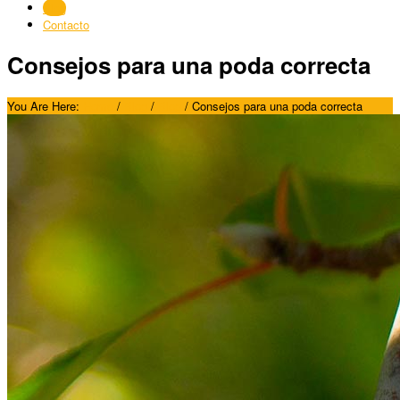
Blog
Contacto
Consejos para una poda correcta
You Are Here:
Home
/
Blog
/
Blog
/
Consejos para una poda correcta