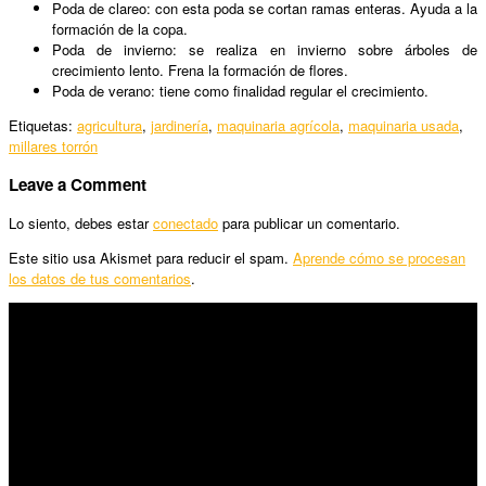
Poda de clareo: con esta poda se cortan ramas enteras. Ayuda a la
formación de la copa.
Poda de invierno: se realiza en invierno sobre árboles de
crecimiento lento. Frena la formación de flores.
Poda de verano: tiene como finalidad regular el crecimiento.
Etiquetas:
agricultura
,
jardinería
,
maquinaria agrícola
,
maquinaria usada
,
millares torrón
Leave a Comment
Lo siento, debes estar
conectado
para publicar un comentario.
Este sitio usa Akismet para reducir el spam.
Aprende cómo se procesan
los datos de tus comentarios
.
SÍGUENOS
Horario:
Lunes a Viernes: 09:00 – 13:30h y 15:30 – 19:15h
Sábado: 10:00 – 13:00h