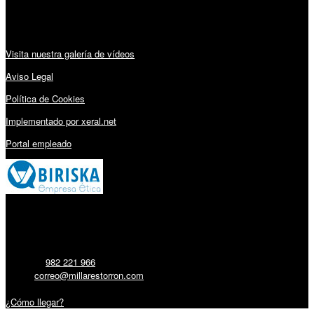
Audiovisuales:
Visita nuestra galería de vídeos
Aviso Legal
Política de Cookies
Implementado por xeral.net
Portal empleado
Millares Torrón SL:
Teléfono:
982 221 966
Email:
correo@millarestorron.com
Carretera Santiago, 5 - 27210 Lugo
¿Cómo llegar?