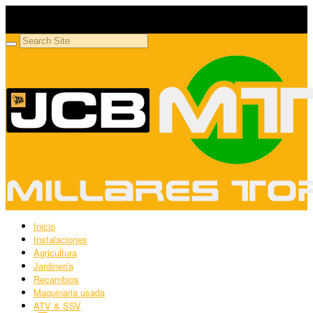
Millares Torrón SL
Maquinaria agrícola y jardinería
Inicio
Instalaciones
Agricultura
Jardinería
Recambios
Maquinaria usada
ATV & SSV