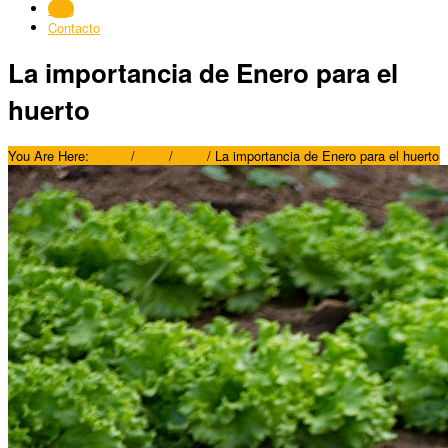
Blog
Contacto
La importancia de Enero para el
huerto
You Are Here:
Home
/
Blog
/
Blog
/
La importancia de Enero para el huerto