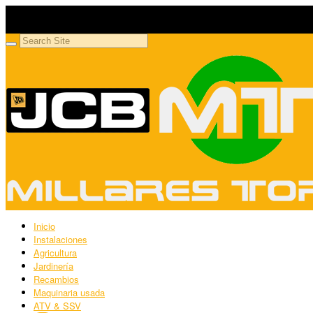
Millares Torrón SL
Maquinaria agrícola y jardinería
Inicio
Instalaciones
Agricultura
Jardinería
Recambios
Maquinaria usada
ATV & SSV