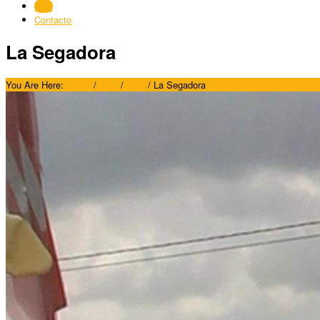
Blog
Contacto
La Segadora
You Are Here:
Home
/
Blog
/
Blog
/
La Segadora